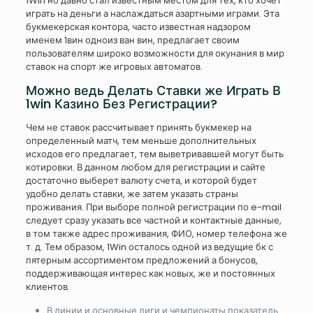
1Win но давно стал известным местом для тех, кто хочет
играть на деньги а наслаждаться азартными играми. Эта
букмекерская контора, часто известная надзором
именем 1вин одноиз ван вин, предлагает своим
пользователям широко возможности для окунания в мир
ставок на спорт же игровых автоматов.
Можно ведь Делать Ставки же Играть В
1win Казино Без Регистрации?
Чем не ставок рассчитывает принять букмекер на
определенный матч, тем меньше дополнительных
исходов его предлагает, тем выветривавшей могут быть
котировки. В данном любом для регистрации и сайте
достаточно выберет валюту счета, и которой будет
удобно делать ставки, же затем указать страны
проживания. При выборе полной регистрации по e-mail
следует сразу указать все частной и контактные данные,
в том также адрес проживания, ФИО, номер телефона же
т. д. Тем образом, 1Win осталось одной из ведущие бк с
пятерным ассортиментом предложений а бонусов,
поддерживающая интерес как новых, же и постоянных
клиентов.
В линии и основные лиги и чемпионаты показатель