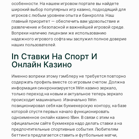
особенности. На нашем игровом портале вы найдете
широкий выбор популярных игр казино, подходящий для
игроков с любым уровнем опыта и банкролла. Наш
главный приоритет — обеспечить вам удовольствие и
развлечение и безопасной и важнейшей игровой среде.
Вопреки наличию лицензии же использованию
надежного игрового софта мы заслужил полное доверие
наших пользователей.
In Ставки На Спорт И
Онлайн Казино
Именно вопреки этому гэмблеру не требуется повторно
содержать профиль вместе со игровым счетом. Должна
информация синхронизируется 1Win казино зеркало,
только переход на новым и актуальное теперь зеркало
происходит машинально. Изначально 1Win
позиционировал себя как букмекерскую контору, на базе
которой спустя первых начало функционировать
одноименное онлайн казино 1Вин. В связи с этим на
официальном сайте букмекера надо делать ставки а на
предпочтительные спортивные события. Любителям
беттинга предлагается ставить и футбольные матчи,