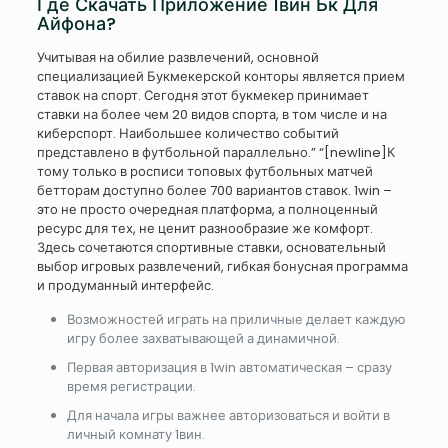
Где Скачать Приложение 1вин Бк Для
Айфона?
Учитывая на обилие развлечений, основной
специализацией Букмекерской конторы является прием
ставок на спорт. Сегодня этот букмекер принимает
ставки на более чем 20 видов спорта, в том числе и на
киберспорт. Наибольшее количество событий
представлено в футбольной параллельно.” “[newline]К
тому только в росписи топовых футбольных матчей
бетторам доступно более 700 вариантов ставок. 1win –
это не просто очередная платформа, а полноценный
ресурс для тех, не ценит разнообразие же комфорт.
Здесь сочетаются спортивные ставки, основательный
выбор игровых развлечений, гибкая бонусная программа
и продуманный интерфейс.
Возможностей играть на приличные делает каждую
игру более захватывающей а динамичной.
Первая авторизация в 1win автоматическая – сразу
время регистрации.
Для начала игры важнее авторизоваться и войти в
личный комнату 1вин.