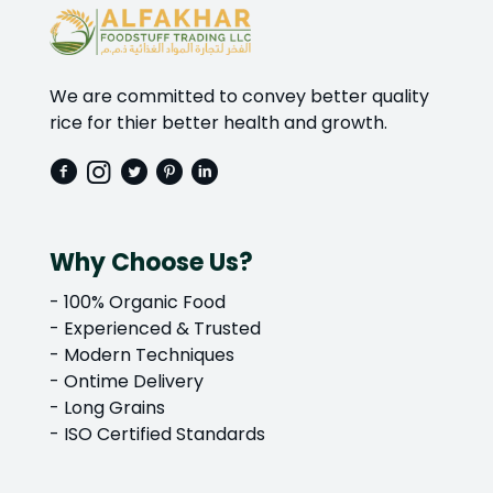
We are committed to convey better quality
rice for thier better health and growth.
Why Choose Us?
- 100% Organic Food
- Experienced & Trusted
- Modern Techniques
- Ontime Delivery
- Long Grains
- ISO Certified Standards