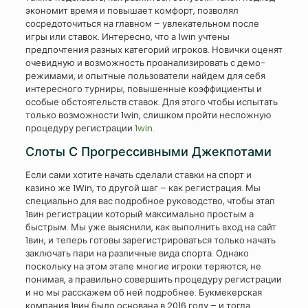
экономит время и повышает комфорт, позволял
сосредоточиться на главном – увлекательном после
игры или ставок. Интересно, что а 1win учтены
предпочтения разных категорий игроков. Новички оценят
очевидную и возможность проанализировать с демо-
режимами, и опытные пользователи найдем для себя
интересного турниры, повышенные коэффициенты и
особые обстоятельств ставок. Для этого чтобы испытать
только возможности 1win, слишком пройти несложную
процедуру регистрации
1win
.
Слоты С Прогрессивными Джекпотами
Если сами хотите начать сделали ставки на спорт и
казино же 1Win, то другой шаг – как регистрация. Мы
специально для вас подробное руководство, чтобы этап
1вин регистрации который максимально простым а
быстрым. Мы уже выяснили, как выполнить вход на сайт
1вин, и теперь готовы зарегистрироваться только начать
заключать пари на различные вида спорта. Однако
поскольку на этом этапе многие игроки теряются, не
понимая, а правильно совершить процедуру регистрации
и но мы расскажем об ней подробнее. Букмекерская
компания 1вин было основана в 2016 году – и тогда