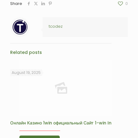
Share
0
tcodez
Related posts
August 19, 2025
Онлайн Казино 1win официальный Сайт 1-win In