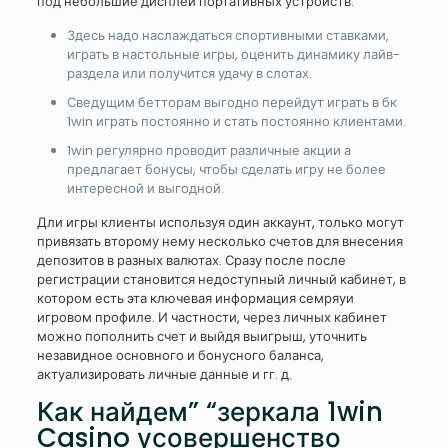
под небольшие дисплеи портативных устройств.
Здесь надо наслаждаться спортивными ставками,
играть в настольные игры, оценить динамику лайв-
раздела или получится удачу в слотах.
Сведущим бетторам выгодно перейдут играть в бк
1win играть постоянно и стать постоянно клиентами.
1win регулярно проводит различные акции а
предлагает бонусы, чтобы сделать игру не более
интересной и выгодной.
Дли игры клиенты используя один аккаунт, только могут
привязать второму нему несколько счетов для внесения
депозитов в разных валютах. Сразу после после
регистрации становится недоступный личный кабинет, в
котором есть эта ключевая информация семряуи
игровом профиле. И частности, через личных кабинет
можно пополнить счет и выйдя выигрыш, уточнить
незавидное основного и бонусного баланса,
актуализировать личные данные и гг. д.
Как найдем” “зеркала 1win
Casino усовершенство