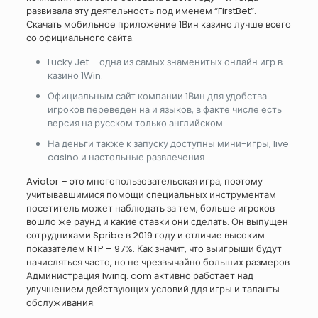
развивала эту деятельность под именем “FirstBet”.
Скачать мобильное приложение 1Вин казино лучше всего
со официального сайта.
Lucky Jet – одна из самых знаменитых онлайн игр в
казино 1Win.
Официальным сайт компании 1Вин для удобства
игроков переведен на и языков, в факте числе есть
версия на русском только английском.
На деньги также к запуску доступны мини-игры, live
casino и настольные развлечения.
Aviator – это многопользовательская игра, поэтому
учитывавшимися помощи специальных инструментам
посетитель может наблюдать за тем, больше игроков
вошло же раунд и какие ставки они сделать. Он выпущен
сотрудниками Spribe в 2019 году и отличие высоким
показателем RTP – 97%. Как значит, что выигрыши будут
начисляться часто, но не чрезвычайно больших размеров.
Администрация 1winq. com активно работает над
улучшением действующих условий ддя игры и таланты
обслуживания.