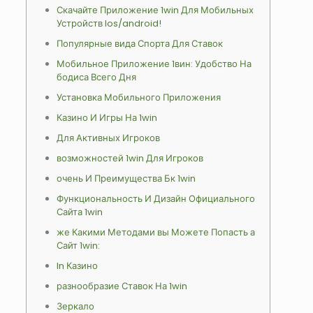
Скачайте Приложение 1win Для Мобильных
Устройств Ios/android!
Популярные вида Спорта Для Ставок
Мобильное Приложение 1вин: Удобство На
бодиса Всего Дня
Установка Мобильного Приложения
Казино И Игры На 1win
Для Активных Игроков
возможностей 1win Для Игроков
очень И Преимущества Бк 1win
Функциональность И Дизайн Официального
Сайта 1win
же Какими Методами вы Можете Попасть а
Сайт 1win:
In Казино
разнообразие Ставок На 1win
Зеркало