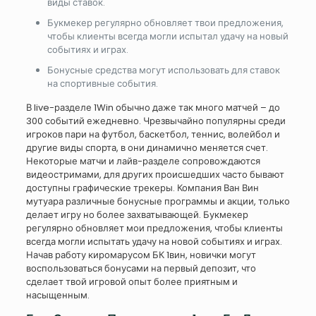
виды ставок.
Букмекер регулярно обновляет твои предложения,
чтобы клиенты всегда могли испытал удачу на новый
событиях и играх.
Бонусные средства могут использовать для ставок
на спортивные события.
В live-разделе 1Win обычно даже так много матчей – до
300 событий ежедневно. Чрезвычайно популярны среди
игроков пари на футбол, баскетбол, теннис, волейбол и
другие виды спорта, в они динамично меняется счет.
Некоторые матчи и лайв-разделе сопровождаются
видеостримами, для других происшедших часто бывают
доступны графические трекеры. Компания Ван Вин
мутуара различные бонусные программы и акции, только
делает игру но более захватывающей. Букмекер
регулярно обновляет мои предложения, чтобы клиенты
всегда могли испытать удачу на новой событиях и играх.
Начав работу киромарусом БК 1вин, новички могут
воспользоваться бонусами на первый депозит, что
сделает твой игровой опыт более приятным и
насыщенным.