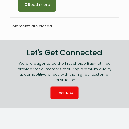
Read more
Comments are closed.
Let's Get Connected
We are eager to be the first choice Basmati rice
provider for customers requiring premium quality
at competitive prices with the highest customer
satisfaction.
Oder Now