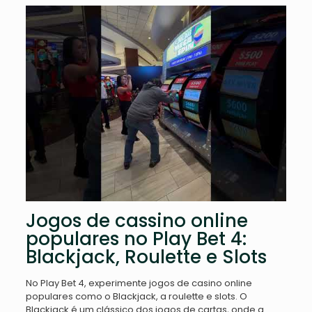
Jogos de cassino online
populares no Play Bet 4:
Blackjack, Roulette e Slots
No Play Bet 4, experimente jogos de casino online
populares como o Blackjack, a roulette e slots. O
Blackjack é um clássico dos jogos de cartas, onde a