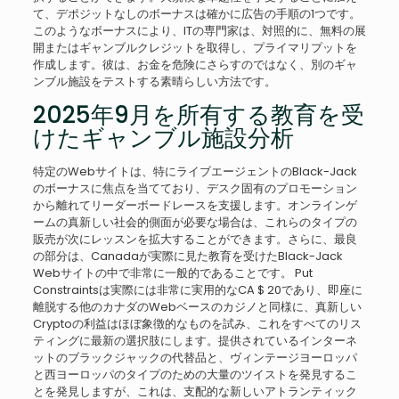
て、デポジットなしのボーナスは確かに広告の手順の1つです。
このようなボーナスにより、ITの専門家は、対照的に、無料の展
開またはギャンブルク​​レジットを取得し、プライマリプットを
作成します。彼は、お金を危険にさらすのではなく、別のギャ
ンブル施設をテストする素晴らしい方法です。
2025年9月を所有する教育を受
けたギャンブル施設分析
特定のWebサイトは、特にライブエージェントのBlack-Jack
のボーナスに焦点を当てており、デスク固有のプロモーション
から離れてリーダーボードレースを支援します。オンラインゲ
ームの真新しい社会的側面が必要な場合は、これらのタイプの
販売が次にレッスンを拡大することができます。さらに、最良
の部分は、Canadaが実際に見た教育を受けたBlack-Jack
Webサイトの中で非常に一般的であることです。 Put
Constraintsは実際には非常に実用的なCA $ 20であり、即座に
離脱する他のカナダのWebベースのカジノと同様に、真新しい
Cryptoの利益はほぼ象徴的なものを試み、これをすべてのリス
ティングに最新の選択肢にします。提供されているインターネ
ットのブラックジャックの代替品と、ヴィンテージヨーロッパ
と西ヨーロッパのタイプのための大量のツイストを発見するこ
とを発見しますが、これは、支配的な新しいアトランティック