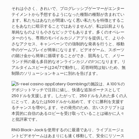
それは小さく、きれいで、プログレッシブゲーマーがエンター
テイメントから予想するようになった種類の種類が含まれてい
ます。私たちはあなたが間違いなく悪い私たちを特徴とするこ
とをあなたに暗示することではありませんが、私は以前よりも
単純なものよりも小さなピックでもあります。多くのオペレー
ターのうち、専用のモバイルカジノアプリを提供して、より小
さなアクセス、キャンペーンでの強制的な発表を行うと、移動
中のゲームプレイが簡単になります。ビデオゲーム、スポーツ
の賭け金から簡単に循環することができ、競馬をして、メリー
ランド州の最も多目的なオンラインカジノの1つになります。リ
アルタイムスピーチは24/7で動作し、応答時間は短いため、無
制限のソリューションキューに別れを告げます。
Eatery Gamblingの施設は、A 100％の
デポジットマッチで注目に値し、快適な追加ボーナスとして
250ドルを支援します。したがって、250ドルを入れた多くの人
にとって、あなたは500ドルから始めて、すぐに勝利を支援す
るチャンスを増やします。その発売のため、古いスクリプトは
本質的に自信のあるロビーを受け取っていることは確かに人々
と批評家です。
RNG Black-Jackを使用するのに最適であり、ライブエージェ
ントビデオゲームはあまりにも速く移動して、安全にリソース