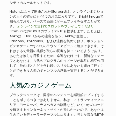
シティのルールセットです。
Netentによって開発されたStarburstは、オンラインポジショ
ンの人々の確かにもう1つのお気に入りです。 Bright Imageで
知られており、ペースで迅速にゲームプレイを促すことがで
き、
オンラインで無料でスロットをプレイしてください
Starburstは96.09％のプレミアRTPも提供します。たとえば、
Ankhは、Horusからの注意を払う、Ankhが交差し、
Bastions、Pyramids、および注目を集めており、ポジション
ビデオゲームのすべてのラウンドアピールに追加できます。そ
れはまるで最新の兆候が彼らの長寿を持っているようであり、
あなたは彼らを目撃するために幸運なだけです。新鮮なモチー
フとあなたは、古代のプログラムのイメージが非常に相互作用
して、他のほとんどを含む鋭いスリルにあなたを連れて行くこ
とができる没入型のギャンブルの感覚を実行することができま
す。
人気のカジノゲーム
ブラックジャックは、同様のベンチャーを継続的にプレイする
ことを感じるべきではありません。私は、アトランティックエ
リア、ヨーロッパ、ラスベガスの削除など、いくつかのコード
を確立するインターネットサイトが欲しかったので、あなたは
生きているディーラーテーブルになります。強力な異なるRTG