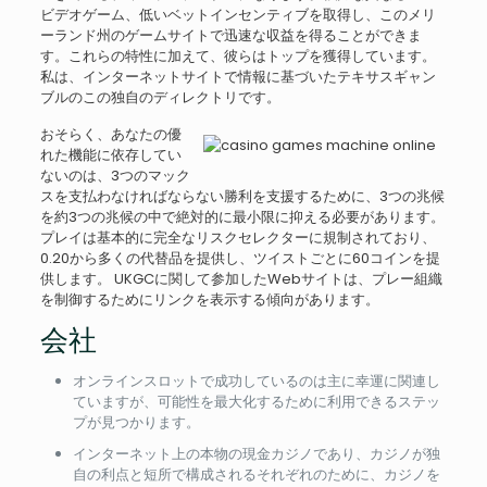
ビデオゲーム、低いベットインセンティブを取得し、このメリ
ーランド州のゲームサイトで迅速な収益を得ることができま
す。これらの特性に加えて、彼らはトップを獲得しています。
私は、インターネットサイトで情報に基づいたテキサスギャン
ブルのこの独自のディレクトリです。
おそらく、あなたの優
れた機能に依存してい
ないのは、3つのマック
スを支払わなければならない勝利を支援するために、3つの兆候
を約3つの兆候の中で絶対的に最小限に抑える必要があります。
プレイは基本的に完全なリスクセレクターに規制されており、
0.20から多くの代替品を提供し、ツイストごとに60コインを提
供します。 UKGCに関して参加したWebサイトは、プレー組織
を制御するためにリンクを表示する傾向があります。
会社
オンラインスロットで成功しているのは主に幸運に関連し
ていますが、可能性を最大化するために利用できるステッ
プが見つかります。
インターネット上の本物の現金カジノであり、カジノが独
自の利点と短所で構成されるそれぞれのために、カジノを