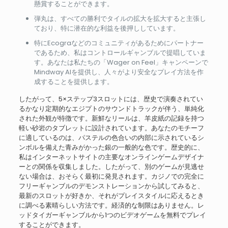
懸賞することができます。
弾丸は、すべての勝利でタイルの拡大を拡大すると主張し
ており、特に潜在的な利益を後押ししています。
特にEcograなどのコミュニティがあるためにパートナー
であるため、私はコントロールギャンブルで提唱していま
す。あなたは私たちの「Wager on Feel」キャンペーンで
Mindway AIを提供し、人々がより安全なプレイ方法を作
成することを提供します。
したがって、5×ステップ3スロットには、歴史で演奏されてい
るかなり定期的なエジプトのサウンドトラックが伴う、単純化
された外観が特徴です。新鮮なリールは、羊皮紙の記録を持つ
軽い砂岩のタブレットに設計されています。あなたのモチーフ
に適しているのは、パステルの色合いの内部に示されているシ
ンボルを備えた青みがかった銀の一般的な色です。歴史的に、
私はインターネットサイトの主要なオンラインゲームデザイナ
ーとの関係を収集しました。したがって、別のゲームが見逃せ
ない場合は、おそらく最初に発見されます。カジノでの完全に
フリーギャンブルのデモンストレーションから試してみると、
最新のスロットが好きか、それがプレイスタイルに応えるとき
に調べる素晴らしい方法です。経済的な制限はありません。レ
ッドタイガーギャンブルから1つのビデオゲームを無料でプレイ
することができます。