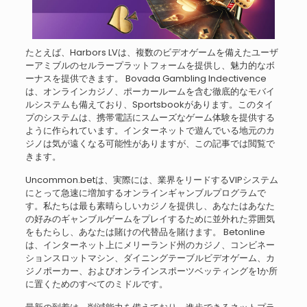
たとえば、Harbors LVは、複数のビデオゲームを備えたユーザ
ーアミブルのセルラープラットフォームを提供し、魅力的なボ
ーナスを提供できます。 Bovada Gambling Indectivence
は、オンラインカジノ、ポーカールームを含む徹底的なモバイ
ルシステムも備えており、Sportsbookがあります。このタイ
プのシステムは、携帯電話にスムーズなゲーム体験を提供する
ように作られています。インターネットで遊んでいる地元のカ
ジノは気が遠くなる可能性がありますが、この記事では閲覧で
きます。
Uncommon.betは、実際には、業界をリードするVIPシステム
にとって急速に増加するオンラインギャンブルプログラムで
す。私たちは最も素晴らしいカジノを提供し、あなたはあなた
の好みのギャンブルゲームをプレイするために並外れた雰囲気
をもたらし、あなたは賭けの代替品を賭けます。 Betonline
は、インターネット上にメリーランド州のカジノ、コンビネー
ションスロットマシン、ダイニングテーブルビデオゲーム、カ
ジノポーカー、およびオンラインスポーツベッティングを1か所
に置くためのすべてのミドルです。